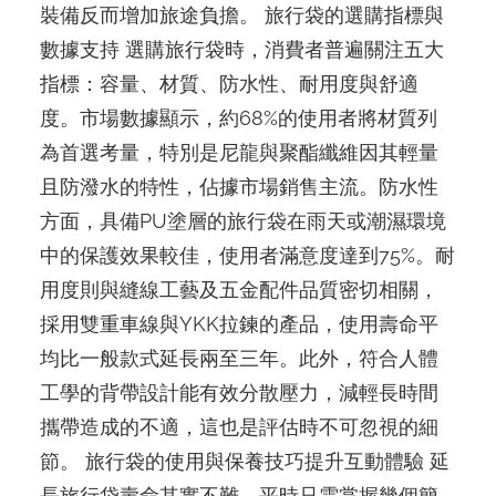
裝備反而增加旅途負擔。 旅行袋的選購指標與
數據支持 選購旅行袋時，消費者普遍關注五大
指標：容量、材質、防水性、耐用度與舒適
度。市場數據顯示，約68%的使用者將材質列
為首選考量，特別是尼龍與聚酯纖維因其輕量
且防潑水的特性，佔據市場銷售主流。防水性
方面，具備PU塗層的旅行袋在雨天或潮濕環境
中的保護效果較佳，使用者滿意度達到75%。耐
用度則與縫線工藝及五金配件品質密切相關，
採用雙重車線與YKK拉鍊的產品，使用壽命平
均比一般款式延長兩至三年。此外，符合人體
工學的背帶設計能有效分散壓力，減輕長時間
攜帶造成的不適，這也是評估時不可忽視的細
節。 旅行袋的使用與保養技巧提升互動體驗 延
長旅行袋壽命其實不難，平時只需掌握幾個簡